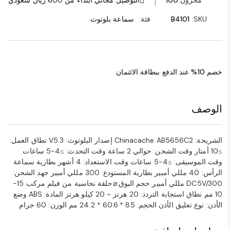
مخزون:
100
التوصيل مجاني ابتداءً من 600 ريال سعودي
SKU:
B4101
فئة:
سماعة بلوتوث
خصم 10% عند الدفع ببطاقة الائتمان
الوصف
الشريحة: Chinacache AB5656C2 إصدار البلوتوث: V5.3 نطاق العمل:
≥10 أمتار وقت الشحن: حوالي 2 ساعة وقت التحدث: ≥4-5 ساعات
وقت الموسيقى: ≥4-5 ساعات وقت الاستعداد: 4 أشهر بطارية سماعة
الرأس: 40 مللي أمبير بطارية المستودع: 300 مللي أمبير جهد الشحن:
DC5V/300 مللي أمبير حجم البوق:⌀حلقة نحاسية من فيلم مركب 15-
10 مم نطاق استجابة التردد: 20 هرتز ~ 20 كيلو هرتز المادة: ABS وضع
الأذن: نوع تعليق الأذن الحجم: 85 * 60.6 * 24.2 مم الوزن: 60 جرام