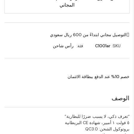
المجاني
التوصيل مجاني ابتداءً من 600 ريال سعودي
SKU:
C1001ar
فئة:
رأس شاحن
خصم 10% عند الدفع ببطاقة الائتمان
الوصف
“تعرف ذكي، لا يسبب ضررًا للبطارية”
٥ فولت ١ أمبير، شهادة CE البريطانية
بروتوكول الشحن: QC3.0