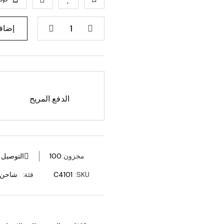
إضافة
الدفع المريح
مخزون:
100
التوصيل مجاني
SKU:
C4101
فئة:
شاحن