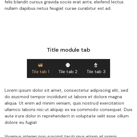
felis blandit cursus gravida sociis erat ante, eleifend lectus
nullam dapibus netus feugiat curae curabitur est ad.
Title module tab
Tile tab 1
Tile tab 2
Tile tab 3
Lorem ipsum dolor sit amet, consectetur adipiscing elit, sed
do eiusmod tempor incididunt ut labore et dolore magna
aliqua. Ut enim ad minim veniam, quis nostrud exercitation
ullamco laboris nisi ut aliquip ex ea commodo consequat. Duis
aute irure dolor in reprehenderit in voluptate velit esse cillum
dolore eu fugiat
Vivamus integer non suscipit taciti mus etiam at primis